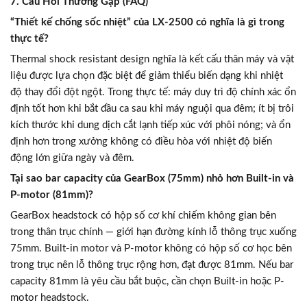
7. Câu Hỏi Thường Gặp (FAQ)
“Thiết kế chống sốc nhiệt” của LX-2500 có nghĩa là gì trong
thực tế?
Thermal shock resistant design nghĩa là kết cấu thân máy và vật
liệu được lựa chọn đặc biệt để giảm thiểu biến dạng khi nhiệt
độ thay đổi đột ngột. Trong thực tế: máy duy trì độ chính xác ổn
định tốt hơn khi bắt đầu ca sau khi máy nguội qua đêm; ít bị trôi
kích thước khi dung dịch cắt lạnh tiếp xúc với phôi nóng; và ổn
định hơn trong xưởng không có điều hòa với nhiệt độ biến
động lớn giữa ngày và đêm.
Tại sao bar capacity của GearBox (75mm) nhỏ hơn Built-in và
P-motor (81mm)?
GearBox headstock có hộp số cơ khí chiếm không gian bên
trong thân trục chính — giới hạn đường kính lỗ thông trục xuống
75mm. Built-in motor và P-motor không có hộp số cơ học bên
trong trục nên lỗ thông trục rộng hơn, đạt được 81mm. Nếu bar
capacity 81mm là yêu cầu bắt buộc, cần chọn Built-in hoặc P-
motor headstock.