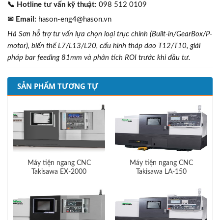
📞 Hotline tư vấn kỹ thuật:
098 512 0109
✉ Email:
hason-eng4@hason.vn
Hà Sơn hỗ trợ tư vấn lựa chọn loại trục chính (Built-in/GearBox/P-
motor), biến thể L7/L13/L20, cấu hình tháp dao T12/T10, giải
pháp bar feeding 81mm và phân tích ROI trước khi đầu tư.
SẢN PHẨM TƯƠNG TỰ
Máy tiện ngang CNC
Máy tiện ngang CNC
Takisawa EX-2000
Takisawa LA-150