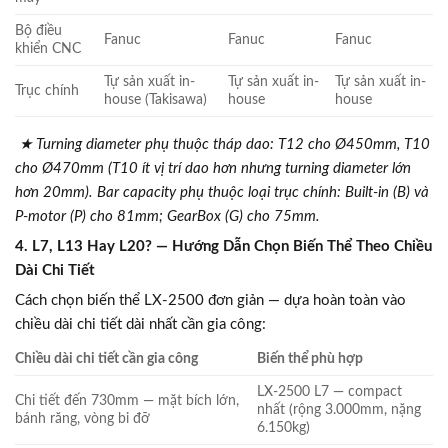
Bộ điều
Fanuc
Fanuc
Fanuc
khiển CNC
Tự sản xuất in-
Tự sản xuất in-
Tự sản xuất in-
Trục chính
house (Takisawa)
house
house
★ Turning diameter phụ thuộc tháp dao: T12 cho Ø450mm, T10
cho Ø470mm (T10 ít vị trí dao hơn nhưng turning diameter lớn
hơn 20mm). Bar capacity phụ thuộc loại trục chính: Built-in (B) và
P-motor (P) cho 81mm; GearBox (G) cho 75mm.
4. L7, L13 Hay L20? — Hướng Dẫn Chọn Biến Thể Theo Chiều
Dài Chi Tiết
Cách chọn biến thể LX-2500 đơn giản — dựa hoàn toàn vào
chiều dài chi tiết dài nhất cần gia công:
Chiều dài chi tiết cần gia công
Biến thể phù hợp
LX-2500 L7 — compact
Chi tiết đến 730mm — mặt bích lớn,
nhất (rộng 3.000mm, nặng
bánh răng, vòng bi đỡ
6.150kg)