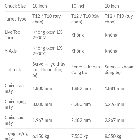
Chuck Size
10 inch
10 inch
10 inch
T12 / T10 (tùy
T12 / T10 (tùy
T12 / T10 (tùy
Turret Type
chọn)
chọn)
chọn)
Live Tool
Không (xem LX-
Không
Không
Turret
2500M)
Không (xem LX-
Y-Axis
Không
Không
2500Y)
Servo — lực thủy
Servo — khoan
Servo — khoan
Tailstock
lực, khoan đồng
đồng bộ
đồng bộ
bộ
Chiều cao
1.830 mm
1.882 mm
1.881 mm
máy
Chiều rộng
3.000 mm
4.280 mm
5.296 mm
máy
Chiều sâu
1.967 mm
2.182 mm
2.267 mm
máy
Trọng lượng
6.150 kg
7.550 kg
8.550 kg
máy