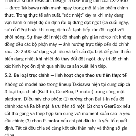
Thermal shock resistant design là USP trung tâm của LX-2500
— được Takisawa nhấn mạnh ngay trong mô tả sản phẩm chính
thức. Trong thực tế sản xuất, “sốc nhiệt” xảy ra khi máy đang
vận hành ở nhiệt độ ổn định rồi bị dừng đột ngột (ca cuối ngày,
sự cố điện) hoặc khi dung dịch cắt lạnh tiếp xúc đột ngột với
phôi nóng. Sự thay đổi nhiệt độ nhanh gây giãn nở/co rút không
đồng đều các bộ phận máy — ảnh hưởng trực tiếp đến độ chính
xác. LX-2500 sử dụng vật liệu và kết cấu đặc biệt để giảm thiểu
biến dạng nhiệt khi nhiệt độ thay đổi đột ngột, duy trì độ chính
xác hình học ổn định qua nhiều ca sản xuất liên tiếp.
5.2. Ba loại trục chính — linh hoạt chọn theo ưu tiên thực tế
Không có model nào trong lineup Takisawa hiện tại cung cấp cả
3 loại trục chính (Built-in, GearBox, P-motor) trong cùng một
platform. Điều này cho phép: (1) xưởng chọn Built-in nếu độ
chính xác và Ra bề mặt là ưu tiên số một; (2) chọn GearBox nếu
cắt thô gang và thép hợp kim cứng với moment xoắn cao là yêu
cầu chính; (3) chọn P-motor nếu chi phí đầu tư là yếu tố quyết
định. Tất cả đều chia sẻ cùng kết cấu thân máy và thông số gia
công.