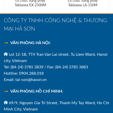
có chức năng phay
có chức năng phay
Takisawa EX-2500M
Takisawa LA-150M
CÔNG TY TNHH CÔNG NGHỆ & THƯƠNG
MẠI HÀ SƠN
VĂN PHÒNG HÀ NỘI:
Lot 12-1B, TT4 Tran Van Lai street, Tu Liem Ward, Hanoi
city, Vietnam
Tel: (84-24) 3785 3839 / Fax: (84-24) 3785 3883
Hotline: 0904.288.018
Email: tai-son@hason.vn
VĂN PHÒNG HỒ CHÍ MINH:
69/9, Nguyen Gia Tri Street, Thanh My Tay Ward, Ho Chi
Minh City, Vietnam