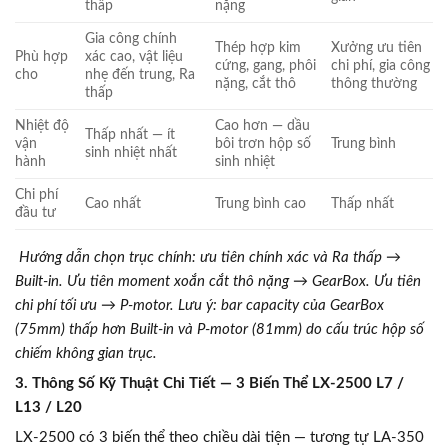
thấp
nặng
Gia công chính
Thép hợp kim
Xưởng ưu tiên
Phù hợp
xác cao, vật liệu
cứng, gang, phôi
chi phí, gia công
cho
nhẹ đến trung, Ra
nặng, cắt thô
thông thường
thấp
Nhiệt độ
Cao hơn — dầu
Thấp nhất — ít
vận
bôi trơn hộp số
Trung bình
sinh nhiệt nhất
hành
sinh nhiệt
Chi phí
Cao nhất
Trung bình cao
Thấp nhất
đầu tư
Hướng dẫn chọn trục chính: ưu tiên chính xác và Ra thấp →
Built-in. Ưu tiên moment xoắn cắt thô nặng → GearBox. Ưu tiên
chi phí tối ưu → P-motor. Lưu ý: bar capacity của GearBox
(75mm) thấp hơn Built-in và P-motor (81mm) do cấu trúc hộp số
chiếm không gian trục.
3. Thông Số Kỹ Thuật Chi Tiết — 3 Biến Thể LX-2500 L7 /
L13 / L20
LX-2500 có 3 biến thể theo chiều dài tiện — tương tự LA-350