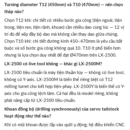
Turning diameter T12 (450mm) và T10 (470mm) — nên chọn
tháp nào?
Chọn T12 khi: chi tiết có nhiều bước gia công (tiện ngoài, tiện
trong, tiện ren, tiện rãnh, khoan) cần nhiều dao cùng lúc — 12 vị
trí đủ để xếp đầy bộ dao mà không cần thay dao giữa chừng.
Chọn T10 khi: chi tiết đường kính 450–470mm là yêu cầu bắt
buộc và số bước gia công không quá 10. T10 ít phổ biến hơn
nhưng là lựa chọn duy nhất để đạt Ø470mm trên LX-2500.
LX-2500 có live tool không — khác gì LX-2500M?
LX-2500 tiêu chuẩn là máy tiện thuần túy — không có live tool,
không có Y-axis. LX-2500M là biến thể riêng biệt có T12
milling turret cho kết hợp tiện-phay. LX-2500Y là biến thể có Y-
axis cho gia công lệch tâm. Cả hai đều là model riêng, không
phải nâng cấp từ LX-2500 tiêu chuẩn.
Khoan đồng bộ (drilling synchronously) của servo tailstock
hoạt động như thế nào?
Khi có mũi khoan được lắp vào quill ụ động, hệ điều khiển CNC