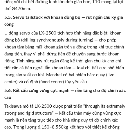
tiên; với chi tiết đường kính lớn đơn giản hơn, T10 mang lại lợi
thế Ø470mm.
5.5. Servo tailstock với khoan đồng bộ — rút ngắn chu kỳ gia
công
Ụ động servo của LX-2500 tích hợp tính năng đặc biệt: khoan
đồng bộ (drilling synchronously during turning) — cho phép
khoan tâm bằng mũi khoan gắn trên ụ động trong khi trục chính
đang tiện, thay vì phải dừng tiện để chuyển sang bước khoan
riêng. Tính năng này rút ngắn đáng kể thời gian chu kỳ cho chi
tiết cần cả tiện ngoài lẫn khoan tâm — loại chi tiết cực phổ biến
trong sản xuất cơ khí. Mandrel có hai phiên bản: quay (live
center) và cố định (fixed center) tùy yêu cầu.
5.6. Kết cấu cứng vững cực mạnh — nền tảng cho độ chính xác
cao
Takisawa mô tả LX-2500 được phát triển “through its extremely
strong and rigid structure” — kết cấu thân máy cứng vững cực
mạnh là nền tảng trực tiếp cho khả năng duy trì độ chính xác
cao. Trọng lượng 6.150–8.550kg kết hợp với thiết kế chống