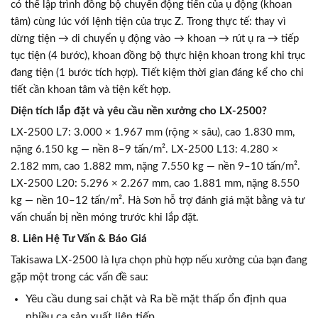
có thể lập trình đồng bộ chuyển động tiến của ụ động (khoan
tâm) cùng lúc với lệnh tiện của trục Z. Trong thực tế: thay vì
dừng tiện → di chuyển ụ động vào → khoan → rút ụ ra → tiếp
tục tiện (4 bước), khoan đồng bộ thực hiện khoan trong khi trục
đang tiện (1 bước tích hợp). Tiết kiệm thời gian đáng kể cho chi
tiết cần khoan tâm và tiện kết hợp.
Diện tích lắp đặt và yêu cầu nền xưởng cho LX-2500?
LX-2500 L7: 3.000 × 1.967 mm (rộng × sâu), cao 1.830 mm,
nặng 6.150 kg — nền 8–9 tấn/m². LX-2500 L13: 4.280 ×
2.182 mm, cao 1.882 mm, nặng 7.550 kg — nền 9–10 tấn/m².
LX-2500 L20: 5.296 × 2.267 mm, cao 1.881 mm, nặng 8.550
kg — nền 10–12 tấn/m². Hà Sơn hỗ trợ đánh giá mặt bằng và tư
vấn chuẩn bị nền móng trước khi lắp đặt.
8. Liên Hệ Tư Vấn & Báo Giá
Takisawa LX-2500 là lựa chọn phù hợp nếu xưởng của bạn đang
gặp một trong các vấn đề sau:
Yêu cầu dung sai chặt và Ra bề mặt thấp ổn định qua
nhiều ca sản xuất liên tiếp