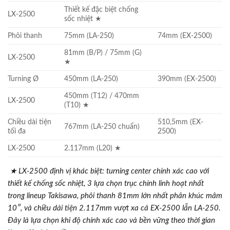
Thiết kế đặc biệt chống
LX-2500
sốc nhiệt ★
Phôi thanh
75mm (LA-250)
74mm (EX-2500)
81mm (B/P) / 75mm (G)
LX-2500
★
Turning Ø
450mm (LA-250)
390mm (EX-2500)
450mm (T12) / 470mm
LX-2500
(T10) ★
Chiều dài tiện
510,5mm (EX-
767mm (LA-250 chuẩn)
tối đa
2500)
LX-2500
2.117mm (L20) ★
★ LX-2500 định vị khác biệt: turning center chính xác cao với
thiết kế chống sốc nhiệt, 3 lựa chọn trục chính linh hoạt nhất
trong lineup Takisawa, phôi thanh 81mm lớn nhất phân khúc mâm
10″, và chiều dài tiện 2.117mm vượt xa cả EX-2500 lẫn LA-250.
Đây là lựa chọn khi độ chính xác cao và bền vững theo thời gian