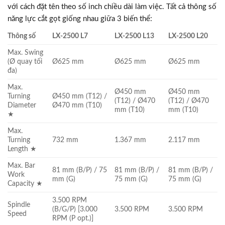
với cách đặt tên theo số inch chiều dài làm việc. Tất cả thông số
năng lực cắt gọt giống nhau giữa 3 biến thể:
Thông số
LX-2500 L7
LX-2500 L13
LX-2500 L20
Max. Swing
(Ø quay tối
Ø625 mm
Ø625 mm
Ø625 mm
đa)
Max.
Ø450 mm
Ø450 mm
Turning
Ø450 mm (T12) /
(T12) / Ø470
(T12) / Ø470
Diameter
Ø470 mm (T10)
mm (T10)
mm (T10)
★
Max.
Turning
732 mm
1.367 mm
2.117 mm
Length ★
Max. Bar
81 mm (B/P) / 75
81 mm (B/P) /
81 mm (B/P) /
Work
mm (G)
75 mm (G)
75 mm (G)
Capacity ★
3.500 RPM
Spindle
(B/G/P) [3.000
3.500 RPM
3.500 RPM
Speed
RPM (P opt.)]