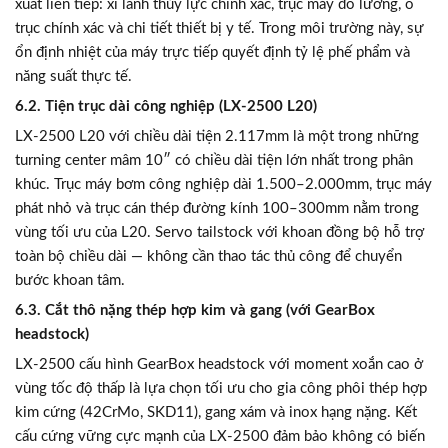
xuất liên tiếp: xi lanh thủy lực chính xác, trục máy đo lường, ổ
trục chính xác và chi tiết thiết bị y tế. Trong môi trường này, sự
ổn định nhiệt của máy trực tiếp quyết định tỷ lệ phế phẩm và
năng suất thực tế.
6.2. Tiện trục dài công nghiệp (LX-2500 L20)
LX-2500 L20 với chiều dài tiện 2.117mm là một trong những
turning center mâm 10″ có chiều dài tiện lớn nhất trong phân
khúc. Trục máy bơm công nghiệp dài 1.500–2.000mm, trục máy
phát nhỏ và trục cán thép đường kính 100–300mm nằm trong
vùng tối ưu của L20. Servo tailstock với khoan đồng bộ hỗ trợ
toàn bộ chiều dài — không cần thao tác thủ công để chuyển
bước khoan tâm.
6.3. Cắt thô nặng thép hợp kim và gang (với GearBox
headstock)
LX-2500 cấu hình GearBox headstock với moment xoắn cao ở
vùng tốc độ thấp là lựa chọn tối ưu cho gia công phôi thép hợp
kim cứng (42CrMo, SKD11), gang xám và inox hạng nặng. Kết
cấu cứng vững cực mạnh của LX-2500 đảm bảo không có biến