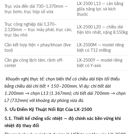
LX-2500 L13 — cân bằng
Trục vừa đến dài 730–1.370mm —
giữa năng lực và kích
trục bơm, trục hộp số vừa
thước
Trục công nghiệp dài 1.370–
LX-2500 L20 — chiều dài
2.120mm — trục máy phát, trục cán,
tiện lớn nhất, nặng 8.550kg
trục tàu nhỏ
Cần kết hợp tiện + phay/khoan (live
LX-2500M — model riêng
tool)
biệt có T12 milling
Cần gia công lệch tâm, rãnh off-
LX-2500Y — model riêng
center
biệt có Y-axis
Khuyến nghị thực tế: chọn biến thể có chiều dài tiện tối thiểu
bằng chiều dài chi tiết + 150–200mm. Ví dụ: chi tiết dài
1.200mm → chọn L13 (1.367mm); chi tiết dài 700mm → chọn
L7 (732mm) với khoảng dự phòng vừa đủ.
5. Ưu Điểm Kỹ Thuật Nổi Bật Của LX-2500
5.1. Thiết kế chống sốc nhiệt — độ chính xác bền vững khi
nhiệt độ thay đổi