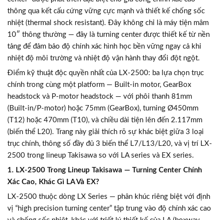
thông qua kết cấu cứng vững cực mạnh và thiết kế chống sốc
nhiệt (thermal shock resistant). Đây không chỉ là máy tiện mâm
10″ thông thường — đây là turning center được thiết kế từ nền
tảng để đảm bảo độ chính xác hình học bền vững ngay cả khi
nhiệt độ môi trường và nhiệt độ vận hành thay đổi đột ngột.
Điểm kỹ thuật độc quyền nhất của LX-2500: ba lựa chọn trục
chính trong cùng một platform — Built-in motor, GearBox
headstock và P-motor headstock — với phôi thanh 81mm
(Built-in/P-motor) hoặc 75mm (GearBox), turning Ø450mm
(T12) hoặc 470mm (T10), và chiều dài tiện lên đến 2.117mm
(biến thể L20). Trang này giải thích rõ sự khác biệt giữa 3 loại
trục chính, thông số đầy đủ 3 biến thể L7/L13/L20, và vị trí LX-
2500 trong lineup Takisawa so với LA series và EX series.
1. LX-2500 Trong Lineup Takisawa — Turning Center Chính
Xác Cao, Khác Gì LA Và EX?
LX-2500 thuộc dòng LX Series — phân khúc riêng biệt với định
vị “high precision turning center” tập trung vào độ chính xác cao