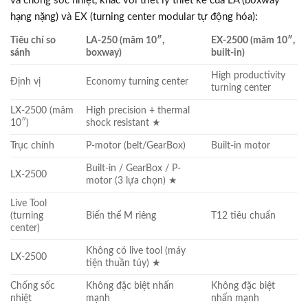
và chống sốc nhiệt, khác với triết lý thiết kế của LA (boxway
hạng nặng) và EX (turning center modular tự động hóa):
Tiêu chí so
LA-250 (mâm 10″,
EX-2500 (mâm 10″,
sánh
boxway)
built-in)
High productivity
Định vị
Economy turning center
turning center
LX-2500 (mâm
High precision + thermal
10″)
shock resistant ★
Trục chính
P-motor (belt/GearBox)
Built-in motor
Built-in / GearBox / P-
LX-2500
motor (3 lựa chọn) ★
Live Tool
(turning
Biến thể M riêng
T12 tiêu chuẩn
center)
Không có live tool (máy
LX-2500
tiện thuần túy) ★
Chống sốc
Không đặc biệt nhấn
Không đặc biệt
nhiệt
mạnh
nhấn mạnh