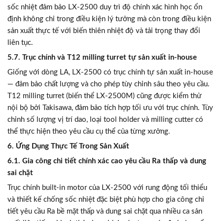
sốc nhiệt đảm bảo LX-2500 duy trì độ chính xác hình học ổn
định không chỉ trong điều kiện lý tưởng mà còn trong điều kiện
sản xuất thực tế với biến thiên nhiệt độ và tải trọng thay đổi
liên tục.
5.7. Trục chính và T12 milling turret tự sản xuất in-house
Giống với dòng LA, LX-2500 có trục chính tự sản xuất in-house
— đảm bảo chất lượng và cho phép tùy chỉnh sâu theo yêu cầu.
T12 milling turret (biến thể LX-2500M) cũng được kiểm thử
nội bộ bởi Takisawa, đảm bảo tích hợp tối ưu với trục chính. Tùy
chỉnh số lượng vị trí dao, loại tool holder và milling cutter có
thể thực hiện theo yêu cầu cụ thể của từng xưởng.
6. Ứng Dụng Thực Tế Trong Sản Xuất
6.1. Gia công chi tiết chính xác cao yêu cầu Ra thấp và dung
sai chặt
Trục chính built-in motor của LX-2500 với rung động tối thiểu
và thiết kế chống sốc nhiệt đặc biệt phù hợp cho gia công chi
tiết yêu cầu Ra bề mặt thấp và dung sai chặt qua nhiều ca sản