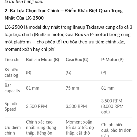
là ưu tiên hàng đầu.
2. Ba Lựa Chọn Trục Chính — Điểm Khác Biệt Quan Trọng
Nhất Của LX-2500
LX-2500 là model duy nhất trong lineup Takisawa cung cấp cả 3
loại trục chính (Built-in motor, GearBox và P-motor) trong cùng
một platform — cho phép tối ưu hóa theo ưu tiên: chính xác,
moment xoắn hay chi phí:
Tiêu chí
Built-in Motor (B)
GearBox (G)
P-Motor (P)
Ký hiệu
(B)
(G)
(P)
catalog
Bar
81 mm
75 mm
81 mm
capacity
3.500 RPM
Spindle
3.500 RPM
3.500 RPM
(3.000 RPM
Speed
opt.)
Chính xác cao
Moment xoắn
Chi phí hiệu
Ưu điểm
nhất, rung động
tối đa ở tốc độ
quả, bảo trì đơn
chính
thấp, tiếng ồn
thấp, cắt thô
giản