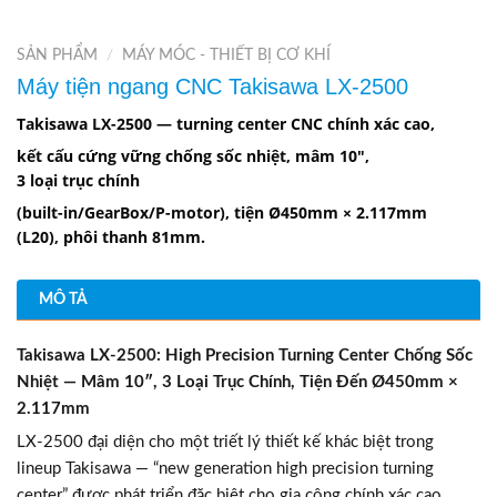
SẢN PHẨM
/
MÁY MÓC - THIẾT BỊ CƠ KHÍ
Máy tiện ngang CNC Takisawa LX-2500
Takisawa LX-2500 — turning center CNC
chính
xác
cao
,
kết
cấu
cứng
vững
chống
sốc
nhiệt
,
mâm
10″,
3
loại
trục
chính
(built-in/
GearBox
/P-motor),
tiện
Ø450mm × 2.117mm
(L20),
phôi
thanh
81mm.
MÔ TẢ
Takisawa LX-2500: High Precision Turning Center Chống Sốc
Nhiệt — Mâm 10″, 3 Loại Trục Chính, Tiện Đến Ø450mm ×
2.117mm
LX-2500 đại diện cho một triết lý thiết kế khác biệt trong
lineup Takisawa — “new generation high precision turning
center” được phát triển đặc biệt cho gia công chính xác cao