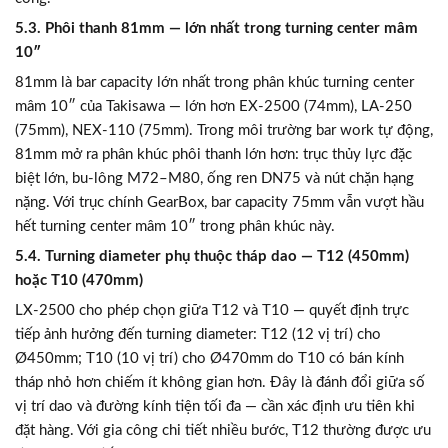
5.3. Phôi thanh 81mm — lớn nhất trong turning center mâm
10″
81mm là bar capacity lớn nhất trong phân khúc turning center
mâm 10″ của Takisawa — lớn hơn EX-2500 (74mm), LA-250
(75mm), NEX-110 (75mm). Trong môi trường bar work tự động,
81mm mở ra phân khúc phôi thanh lớn hơn: trục thủy lực đặc
biệt lớn, bu-lông M72–M80, ống ren DN75 và nút chặn hạng
nặng. Với trục chính GearBox, bar capacity 75mm vẫn vượt hầu
hết turning center mâm 10″ trong phân khúc này.
5.4. Turning diameter phụ thuộc tháp dao — T12 (450mm)
hoặc T10 (470mm)
LX-2500 cho phép chọn giữa T12 và T10 — quyết định trực
tiếp ảnh hưởng đến turning diameter: T12 (12 vị trí) cho
Ø450mm; T10 (10 vị trí) cho Ø470mm do T10 có bán kính
tháp nhỏ hơn chiếm ít không gian hơn. Đây là đánh đổi giữa số
vị trí dao và đường kính tiện tối đa — cần xác định ưu tiên khi
đặt hàng. Với gia công chi tiết nhiều bước, T12 thường được ưu