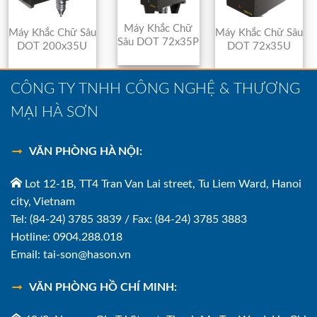
Máy Khắc Chữ
Máy Khắc Chữ Sâu
Máy Khắc Chữ Sâu
Sâu DOT 72x35P
DOT 200x35U
DOT 72x35U
CÔNG TY TNHH CÔNG NGHỆ & THƯƠNG
MẠI HÀ SƠN
VĂN PHÒNG HÀ NỘI:
Lot 12-1B, TT4 Tran Van Lai street, Tu Liem Ward, Hanoi
city, Vietnam
Tel: (84-24) 3785 3839 / Fax: (84-24) 3785 3883
Hotline: 0904.288.018
Email: tai-son@hason.vn
VĂN PHÒNG HỒ CHÍ MINH: