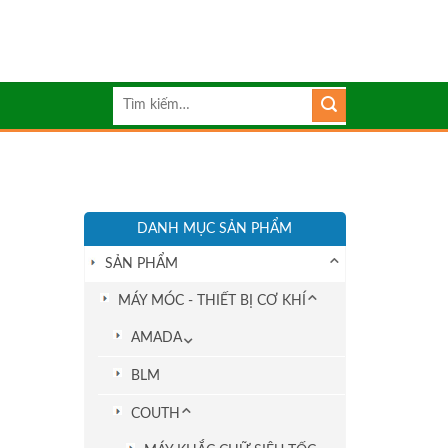
Tìm
kiếm:
DANH MỤC SẢN PHẨM
SẢN PHẨM
MÁY MÓC - THIẾT BỊ CƠ KHÍ
AMADA
BLM
COUTH