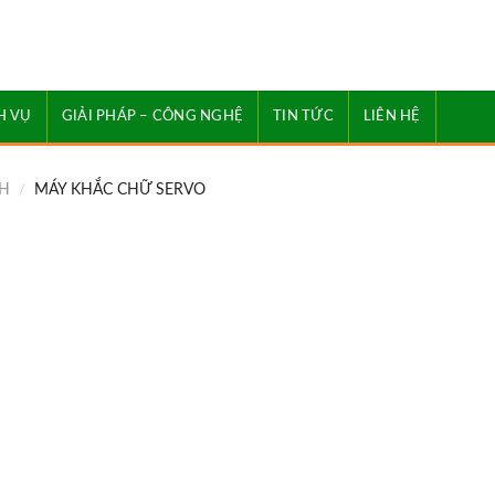
H VỤ
GIẢI PHÁP – CÔNG NGHỆ
TIN TỨC
LIÊN HỆ
H
/
MÁY KHẮC CHỮ SERVO