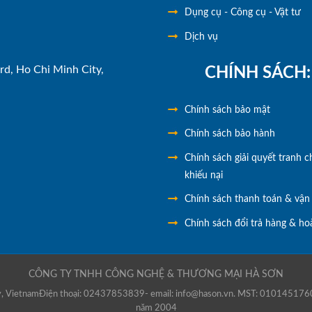
Dụng cụ - Công cụ - Vật tư
Dịch vụ
rd, Ho Chi Minh City,
CHÍNH SÁCH:
Chính
sách bảo mật
Chính sách bảo hành
Chính sách giải quyết tranh c
khiếu nại
Chính sách thanh toán & vận
Chính sách đổi trả hàng & hoà
CÔNG TY TNHH CÔNG NGHỆ & THƯƠNG MẠI HÀ SƠN
city, VietnamĐiện thoại: 02437853839- email: info@hason.vn. MST: 010145176
năm 2004