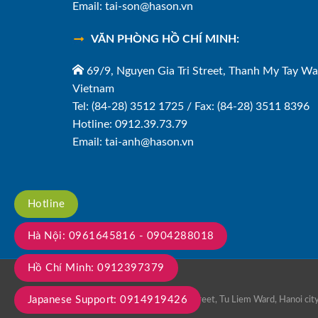
Email: tai-son@hason.vn
VĂN PHÒNG HỒ CHÍ MINH:
69/9, Nguyen Gia Tri Street, Thanh My Tay Wa
Vietnam
Tel: (84-28) 3512 1725 / Fax: (84-28) 3511 8396
Hotline: 0912.39.73.79
Email: tai-anh@hason.vn
Hotline
Hà Nội: 0961645816 - 0904288018
Hồ Chí Minh: 0912397379
Japanese Support: 0914919426
Lot 12-1B, TT4 Tran Van Lai street, Tu Liem Ward, Hanoi 