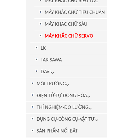
MÁY KHẮC CHỮ SIÊU TỐC
MÁY KHẮC CHỮ TIÊU CHUẨN
MÁY KHĂC CHỮ SÂU
MÁY KHẮC CHỮ SERVO
LK
TAKISAWA
DAVI
MÔI TRƯỜNG
ĐIỆN TỬ-TỰ ĐỘNG HÓA
THÍ NGHIỆM-ĐO LƯỜNG
DỤNG CỤ-CÔNG CỤ-VẬT TƯ
SẢN PHẨM NỔI BẬT