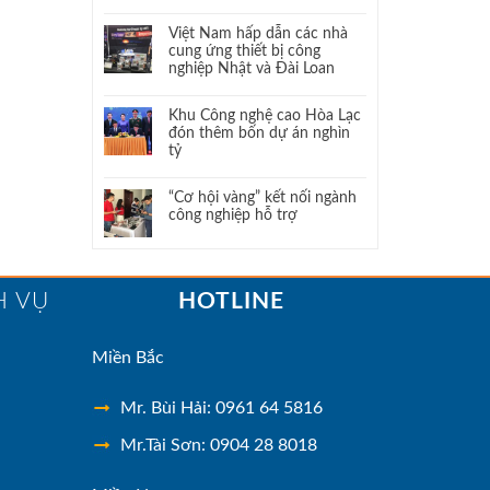
Việt Nam hấp dẫn các nhà
cung ứng thiết bị công
nghiệp Nhật và Đài Loan
Khu Công nghệ cao Hòa Lạc
đón thêm bốn dự án nghìn
tỷ
“Cơ hội vàng” kết nối ngành
công nghiệp hỗ trợ
H VỤ
HOTLINE
Miền Bắc
Mr. Bùi Hải: 0961 64 5816
Mr.Tài Sơn: 0904 28 8018