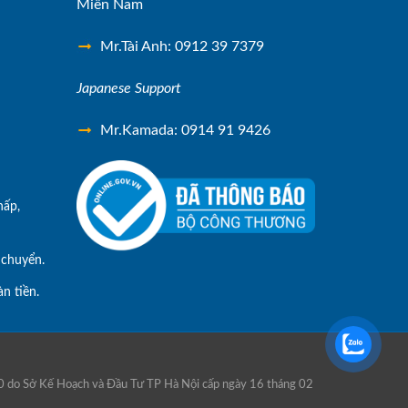
Miền Nam
Mr.Tài Anh: 0912 39 7379
Japanese Support
Mr.Kamada: 0914 91 9426
hấp,
 chuyển.
n tiền.
0 do Sở Kế Hoạch và Đầu Tư TP Hà Nội cấp ngày 16 tháng 02