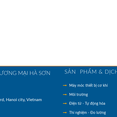
SẢN PHẨM & DỊC
HƯƠNG MẠI HÀ SƠN
Máy móc thiết bị cơ khí
Môi trường
rd, Hanoi city, Vietnam
Điện tử - Tự động hóa
Thí nghiệm - Đo lường