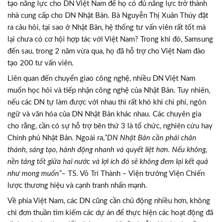
tạo năng lực cho DN Việt Nam để họ có đủ năng lực trở thành
nhà cung cấp cho DN Nhật Bản. Bà Nguyễn Thị Xuân Thúy đặt
ra câu hỏi, tại sao ở Nhật Bản, hệ thống tư vấn viên rất tốt mà
lại chưa có cơ hội hợp tác với Việt Nam? Trong khi đó, Samsung
đến sau, trong 2 năm vừa qua, họ đã hỗ trợ cho Việt Nam đào
tạo 200 tư vấn viên.
Liên quan đến chuyển giao công nghệ, nhiều DN Việt Nam
muốn học hỏi và tiếp nhận công nghệ của Nhật Bản. Tuy nhiên,
nếu các DN tự làm được với nhau thì rất khó khi chi phí, ngôn
ngữ và văn hóa của DN Nhật Bản khác nhau. Các chuyên gia
cho rằng, cần có sự hỗ trợ bên thứ 3 là tổ chức, nghiên cứu hay
Chính phủ Nhật Bản. Ngoài ra,
“DN Nhật Bản cần phải chân
thành, sáng tạo, hành động nhanh và quyết liệt hơn.
Nếu không,
nền tảng tốt giữa hai nước và lợi ích đó sẽ không đem lại kết quả
như mong muốn”
– TS. Võ Trí Thành – Viện trưởng Viện Chiến
lược thương hiệu và cạnh tranh nhấn mạnh.
Về phía Việt Nam, các DN cũng cần chủ động nhiều hơn, không
chỉ đơn thuần tìm kiếm các dự án để thực hiện các hoạt động đã