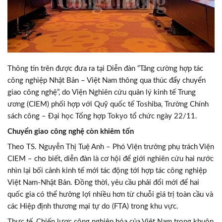
Thông tin trên được đưa ra tại Diễn đàn “Tăng cường hợp tác
công nghiệp Nhật Bản – Việt Nam thông qua thúc đẩy chuyển
giao công nghệ”, do Viện Nghiên cứu quản lý kinh tế Trung
ương (CIEM) phối hợp với Quỹ quốc tế Toshiba, Trường Chính
sách công – Đại học Tổng hợp Tokyo tổ chức ngày 22/11.
Chuyển giao công nghệ còn khiêm tốn
Theo TS. Nguyễn Thị Tuệ Anh – Phó Viện trưởng phụ trách Viện
CIEM – cho biết, diễn đàn là cơ hội để giới nghiên cứu hai nước
nhìn lại bối cảnh kinh tế mới tác động tới hợp tác công nghiệp
Việt Nam-Nhật Bản. Đồng thời, yêu cầu phải đổi mới để hai
quốc gia có thể hưởng lợi nhiều hơn từ chuỗi giá trị toàn cầu và
các Hiệp định thương mại tự do (FTA) trong khu vực.
Thực tế, Chiến lược công nghiệp hóa của Việt Nam trong khuôn