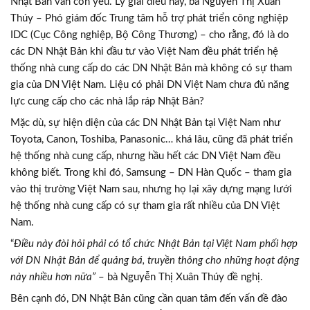
Nhật Bản vẫn còn yếu. Lý giải điều này, bà Nguyễn Thị Xuân
Thúy – Phó giám đốc Trung tâm hỗ trợ phát triển công nghiệp
IDC (Cục Công nghiệp, Bộ Công Thương) – cho rằng, đó là do
các DN Nhật Bản khi đầu tư vào Việt Nam đều phát triển hệ
thống nhà cung cấp do các DN Nhật Bản mà không có sự tham
gia của DN Việt Nam. Liệu có phải DN Việt Nam chưa đủ năng
lực cung cấp cho các nhà lắp ráp Nhật Bản?
Mặc dù, sự hiện diện của các DN Nhật Bản tại Việt Nam như
Toyota, Canon, Toshiba, Panasonic… khá lâu, cũng đã phát triển
hệ thống nhà cung cấp, nhưng hầu hết các DN Việt Nam đều
không biết. Trong khi đó, Samsung – DN Hàn Quốc – tham gia
vào thị trường Việt Nam sau, nhưng họ lại xây dựng mạng lưới
hệ thống nhà cung cấp có sự tham gia rất nhiều của DN Việt
Nam.
“
Điều này đòi hỏi phải có tổ chức Nhật Bản tại Việt Nam phối hợp
với DN Nhật Bản để quảng bá, truyền thông cho những hoạt động
này nhiều hơn nữa”
– bà Nguyễn Thị Xuân Thúy đề nghị.
Bên cạnh đó, DN Nhật Bản cũng cần quan tâm đến vấn đề đào