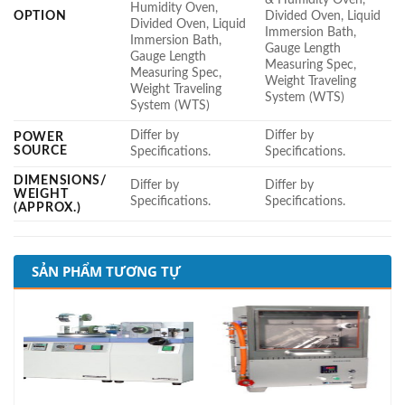
Humidity Oven,
OPTION
Divided Oven, Liquid
Divided Oven, Liquid
Immersion Bath,
Immersion Bath,
Gauge Length
Gauge Length
Measuring Spec,
Measuring Spec,
Weight Traveling
Weight Traveling
System (WTS)
System (WTS)
Differ by
Differ by
POWER
SOURCE
Specifications.
Specifications.
DIMENSIONS/
Differ by
Differ by
WEIGHT
Specifications.
Specifications.
(APPROX.)
SẢN PHẨM TƯƠNG TỰ