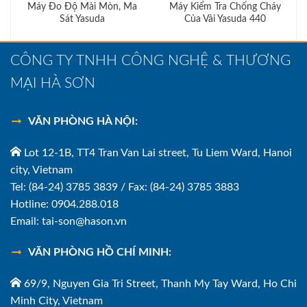
Máy Đo Độ Mài Mòn, Ma
Máy Kiểm Tra Chống Cháy
Sát Yasuda
Của Vải Yasuda 440
CÔNG TY TNHH CÔNG NGHỆ & THƯƠNG
MẠI HÀ SƠN
VĂN PHÒNG HÀ NỘI:
Lot 12-1B, TT4 Tran Van Lai street, Tu Liem Ward, Hanoi
city, Vietnam
Tel: (84-24) 3785 3839 / Fax: (84-24) 3785 3883
Hotline: 0904.288.018
Email: tai-son@hason.vn
VĂN PHÒNG HỒ CHÍ MINH:
69/9, Nguyen Gia Tri Street, Thanh My Tay Ward, Ho Chi
Minh City, Vietnam