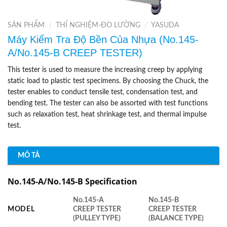
SẢN PHẨM
/
THÍ NGHIỆM-ĐO LƯỜNG
/
YASUDA
Máy Kiểm Tra Độ Bền Của Nhựa (No.145-
A/No.145-B CREEP TESTER)
This tester is used to measure the increasing creep by applying
static load to plastic test specimens. By choosing the Chuck, the
tester enables to conduct tensile test, condensation test, and
bending test. The tester can also be assorted with test functions
such as relaxation test, heat shrinkage test, and thermal impulse
test.
MÔ TẢ
No.145-A/No.145-B Specification
No.145-A
No.145-B
MODEL
CREEP TESTER
CREEP TESTER
(PULLEY TYPE)
(BALANCE TYPE)