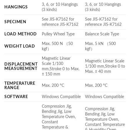
3, 6, or 10 Hangings
3, 6, or 10 Hangings
HANGINGS
(3 kinds)
(3 kinds)
See JIS-K7162 for
See JIS-K7162 for
SPECIMEN
reference JIS-K7162
reference JIS-K7162
LOAD METHOD
Pulley Wheel Type
Balance Scale Type
Max. 500 N （50
Max. 5 kN （500
WEIGHT LOAD
kgf）
kgf）
Magnetic Linear
Magnetic Linear Scale
Scale 1/100
DISPLACEMENT
1/100 mm,Stroke 0 to
MEASUREMENT
mm,Stroke 0 to Max.
Max. ± 40 mm
± 150 mm
TEMPERATURE
Max. 200 °C
Max. 200 °C
RANGE
SOFTWARE
Windows Compatible
Windows Compatible
Compression Jig,
Compression Jig,
Bending Jig, Low
Bending Jig, Low
Temperature Oven,
Temperature Oven,
Constant
Constant Temperature
Temperature &
& Humidity Oven,