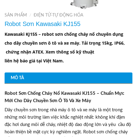
SẢN PHẨM
/
ĐIỆN TỬ-TỰ ĐỘNG HÓA
Robot Sơn Kawasaki KJ155
Kawasaki KJ155 – robot
sơn
ch
ố
ng
cháy
n
ổ
chuyên
d
ụ
ng
cho
dây
chuy
ề
n
sơn
ô
tô
và
xe
máy
.
T
ả
i
tr
ọ
ng
15kg, IP66,
ch
ứ
ng
nh
ậ
n
ATEX. Xem
thông
s
ố
k
ỹ
thu
ậ
t
liên
h
ệ
báo
giá
t
ạ
i
Vi
ệ
t Nam.
MÔ TẢ
Robot Sơn Chống Cháy Nổ Kawasaki KJ155 – Chuẩn Mực
Mới Cho Dây Chuyền Sơn Ô Tô Và Xe Máy
Dây chuyền sơn trong nhà máy ô tô và xe máy là một trong
những môi trường làm việc khắc nghiệt nhất: không khí đậm
đặc hơi dung môi dễ cháy, nhiệt độ dao động lớn và yêu cầu độ
hoàn thiện bề mặt cực kỳ nghiêm ngặt. Robot sơn chống cháy