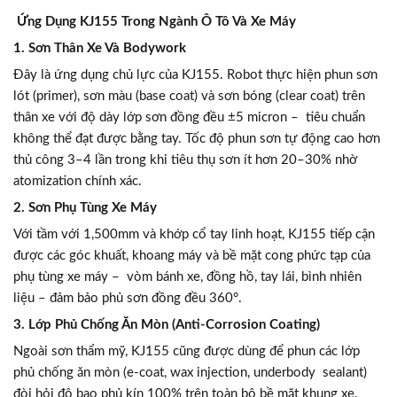
Ứng Dụng KJ155 Trong Ngành Ô Tô Và Xe Máy
1. Sơn Thân Xe Và Bodywork
Đây là ứng dụng chủ lực của KJ155. Robot thực hiện phun sơn
lót (primer), sơn màu (base coat) và sơn bóng (clear coat) trên
thân xe với độ dày lớp sơn đồng đều ±5 micron – tiêu chuẩn
không thể đạt được bằng tay. Tốc độ phun sơn tự động cao hơn
thủ công 3–4 lần trong khi tiêu thụ sơn ít hơn 20–30% nhờ
atomization chính xác.
2. Sơn Phụ Tùng Xe Máy
Với tầm với 1,500mm và khớp cổ tay linh hoạt, KJ155 tiếp cận
được các góc khuất, khoang máy và bề mặt cong phức tạp của
phụ tùng xe máy – vòm bánh xe, đồng hồ, tay lái, bình nhiên
liệu – đảm bảo phủ sơn đồng đều 360°.
3. Lớp Phủ Chống Ăn Mòn (Anti-Corrosion Coating)
Ngoài sơn thẩm mỹ, KJ155 cũng được dùng để phun các lớp
phủ chống ăn mòn (e-coat, wax injection, underbody sealant)
đòi hỏi độ bao phủ kín 100% trên toàn bộ bề mặt khung xe.