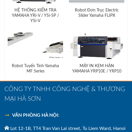
HỆ THỐNG KIỂM TRA
Robot Đơn Trục Electric
YAMAHA YRi-V / YSi-SP /
Slider Yamaha FLIPX
YSi-V
Robot Tuyến Tính Yamaha
MÁY IN KEM HÀN
MF Series
YAMAHA YRP10E / YRP10
CÔNG TY TNHH CÔNG NGHỆ & THƯƠNG
MẠI HÀ SƠN
VĂN PHÒNG HÀ NỘI:
Lot 12-1B, TT4 Tran Van Lai street, Tu Liem Ward, Hanoi