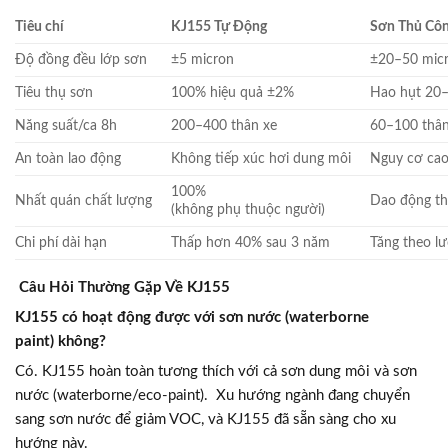
Tiêu chí
KJ155 Tự Động
Sơn Thủ Cô
Độ đồng đều lớp sơn
±5 micron
±20–50 mic
Tiêu thụ sơn
100% hiệu quả ±2%
Hao hụt 20
Năng suất/ca 8h
200–400 thân xe
60–100 thân
An toàn lao động
Không tiếp xúc hơi dung môi
Nguy cơ cao
100%
Nhất quán chất lượng
Dao động th
(không phụ thuộc người)
Chi phí dài hạn
Thấp hơn 40% sau 3 năm
Tăng theo lư
Câu Hỏi Thường Gặp Về KJ155
KJ155 có hoạt động được với sơn nước (waterborne
paint) không?
Có. KJ155 hoàn toàn tương thích với cả sơn dung môi và sơn
nước (waterborne/eco-paint). Xu hướng ngành đang chuyển
sang sơn nước để giảm VOC, và KJ155 đã sẵn sàng cho xu
hướng này.