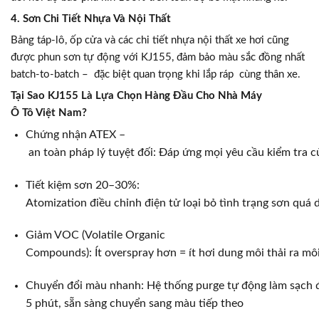
4. Sơn Chi Tiết Nhựa Và Nội Thất
Bảng táp-lô, ốp cửa và các chi tiết nhựa nội thất xe hơi cũng
được phun sơn tự động với KJ155, đảm bảo màu sắc đồng nhất
batch-to-batch – đặc biệt quan trọng khi lắp ráp cùng thân xe.
Tại Sao KJ155 Là Lựa Chọn Hàng Đầu Cho Nhà Máy
Ô Tô Việt Nam?
Chứng nhận ATEX –
an toàn pháp lý tuyệt đối: Đáp ứng mọi yêu cầu kiểm tra 
Tiết kiệm sơn 20–30%:
Atomization điều chỉnh điện tử loại bỏ tình trạng sơn quá
Giảm VOC (Volatile Organic
Compounds): Ít overspray hơn = ít hơi dung môi thải ra mô
Chuyển đổi màu nhanh: Hệ thống purge tự động làm sạch 
5 phút, sẵn sàng chuyển sang màu tiếp theo