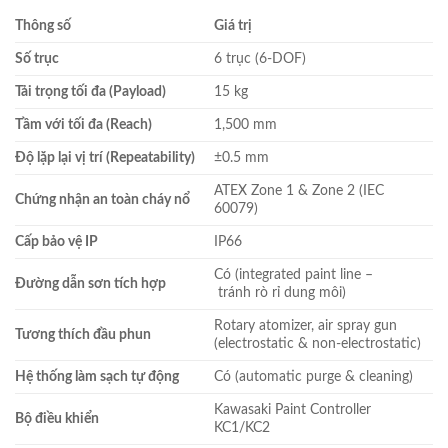
Thông số
Giá trị
Số trục
6 trục (6-DOF)
Tải trọng tối đa (Payload)
15 kg
Tầm với tối đa (Reach)
1,500 mm
Độ lặp lại vị trí (Repeatability)
±0.5 mm
ATEX Zone 1 & Zone 2 (IEC
Chứng nhận an toàn cháy nổ
60079)
Cấp bảo vệ IP
IP66
Có (integrated paint line –
Đường dẫn sơn tích hợp
tránh rò rỉ dung môi)
Rotary atomizer, air spray gun
Tương thích đầu phun
(electrostatic & non-electrostatic)
Hệ thống làm sạch tự động
Có (automatic purge & cleaning)
Kawasaki Paint Controller
Bộ điều khiển
KC1/KC2