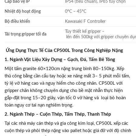
Cấp bảo vệ IP
IP54 (tiêu chuẩn), IP65 tùy chọn
Nhiệt độ hoạt động
0°C – 45°C
Bộ điều khiển
Kawasaki F Controller
Tùy thiết kế gripper –
Tải trọng gripper tối đa
lên đến 500kg với gripper chuyên dụ
Ứng Dụng Thực Tế Của CP500L Trong Công Nghiệp Nặng
1. Ngành Vật Liệu Xây Dựng – Gạch, Đá, Tấm Bê Tông
Một tấm granite 60×120cm nặng trung bình 80–150kg. Xếp
thủ công bằng cần cẩu tay hoặc xe nâng mất 3– 5 phút mỗi tấm,
tỷ lệ vỡ hàng cao và nguy hiểm cho công nhân. CP500L với
gripper chân không chuyên dụng cho bề mặt nhẵn thực hiện
gắp-đặt trong 15–20 giây, vận tốc 0 vỡ hàng và loại bỏ hoàn
toàn nguy cơ tai nạn nghiêm trọng.
2. Ngành Thép – Cuộn Thép, Tấm Thép, Thanh Thép
Tại các nhà máy cán thép và gia công kim loại, CP500L xếp các
cuộn thép và phôi thép nặng vào pallet hoặc giá đỡ với độ chính