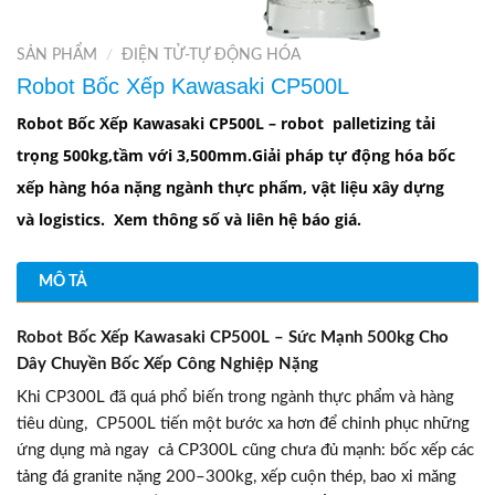
SẢN PHẨM
/
ĐIỆN TỬ-TỰ ĐỘNG HÓA
Robot Bốc Xếp Kawasaki CP500L
Robot Bốc Xếp Kawasaki CP500L – robot palletizing
t
ả
i
tr
ọ
ng
500kg,
t
ầ
m
v
ớ
i
3,500mm.
Gi
ả
i
pháp
t
ự
đ
ộ
ng
hóa
b
ố
c
x
ế
p
hàng
hóa
n
ặ
ng
ngành
th
ự
c
ph
ẩ
m
,
v
ậ
t
li
ệ
u
xây
d
ự
ng
và
logistics
. Xem
thông
s
ố
và
liên
h
ệ
báo
giá
.
MÔ TẢ
Robot Bốc Xếp Kawasaki CP500L – Sức Mạnh 500kg Cho
Dây Chuyền Bốc Xếp Công Nghiệp Nặng
Khi CP300L đã quá phổ biến trong ngành thực phẩm và hàng
tiêu dùng, CP500L tiến một bước xa hơn để chinh phục những
ứng dụng mà ngay cả CP300L cũng chưa đủ mạnh: bốc xếp các
tảng đá granite nặng 200–300kg, xếp cuộn thép, bao xi măng