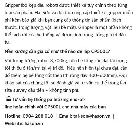
Gripper (bộ kẹp đầu robot) được thiết kế tùy chỉnh theo từng
loại sản phẩm. Hà Sơn và đối tác cung cấp thiết kế gripper miễn
phí kèm báo giá khi bạn cung cấp thông tin sản phẩm (kích
thước, trọng lượng, vật liệu bề mặt). Gripper là một phần không
thể tách rời của hệ thống và được tính trong tổng giá trị đầu
tư.
Nền xưởng cần gia cố như thế nào để lắp CP500L?
Với trọng lượng robot 3,700kg, nền bê tông cần đạt tải trọng
tối thiểu 6 tấn/m² tại vị trí đế. Nếu nền hiện tại chưa đạt, cần
đổ thêm bệ bê tông cốt thép (thường dày 400–600mm). Đội
khảo sát của chúng tôi sẽ đánh giá và tư vấn cụ thể trong lần
site survey đầu tiên – không tính phí.
🏭 Tư vấn hệ thống palletizing end-of-
line hoàn chỉnh với CP500L cho nhà máy của bạn
Hotline: 0904 288 018 | Email: tai-son@hason.vn |
Website: hason.vn