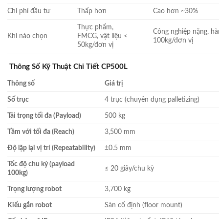
Chi phí đầu tư
Thấp hơn
Cao hơn ~30%
Thực phẩm,
Công nghiệp nặng, hà
Khi nào chọn
FMCG, vật liệu <
100kg/đơn vị
50kg/đơn vị
Thông Số Kỹ Thuật Chi Tiết CP500L
Thông số
Giá trị
Số trục
4 trục (chuyên dụng palletizing)
Tải trọng tối đa (Payload)
500 kg
Tầm với tối đa (Reach)
3,500 mm
Độ lặp lại vị trí (Repeatability)
±0.5 mm
Tốc độ chu kỳ (payload
≤ 20 giây/chu kỳ
100kg)
Trọng lượng robot
3,700 kg
Kiểu gắn robot
Sàn cố định (floor mount)