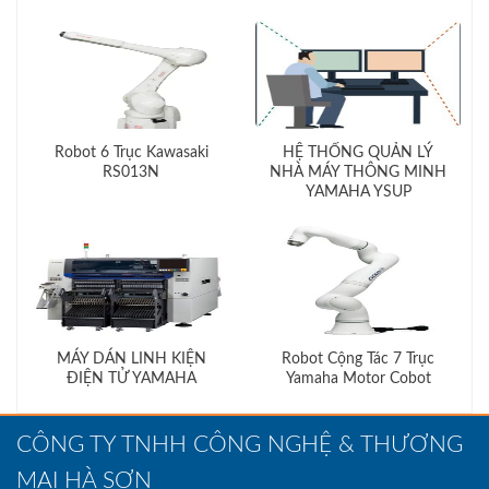
Robot 6 Trục Kawasaki
HỆ THỐNG QUẢN LÝ
RS013N
NHÀ MÁY THÔNG MINH
YAMAHA YSUP
MÁY DÁN LINH KIỆN
Robot Cộng Tác 7 Trục
ĐIỆN TỬ YAMAHA
Yamaha Motor Cobot
CÔNG TY TNHH CÔNG NGHỆ & THƯƠNG
MẠI HÀ SƠN