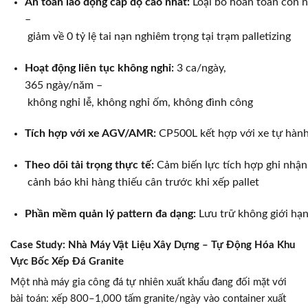
An toàn lao động cấp độ cao nhất:
Loại bỏ hoàn toàn con n
–
giảm về 0 tỷ lệ tai nạn nghiêm trọng tại trạm palletizing
Hoạt động liên tục không nghỉ:
3 ca/ngày,
365 ngày/năm –
không nghỉ lễ, không nghỉ ốm, không đình công
Tích hợp với xe AGV/AMR:
CP500L kết hợp với xe tự hành
Theo dõi tải trọng thực tế:
Cảm biến lực tích hợp ghi nhận
cảnh báo khi hàng thiếu cân trước khi xếp pallet
Phần mềm quản lý pattern đa dạng:
Lưu trữ không giới hạ
Case Study: Nhà Máy Vật Liệu Xây Dựng – Tự Động Hóa Khu
Vực Bốc Xếp Đá Granite
Một nhà máy gia công đá tự nhiên xuất khẩu đang đối mặt với
bài toán: xếp 800–1,000 tấm granite/ngày vào container xuất