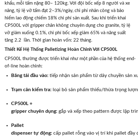
khẩu, mỗi tấm nặng 80– 120kg. Với đội bốc xếp 8 người và xe
nâng, tỷ lệ vỡ tấm đạt 2–3%/ngày, chi phí nhân công và bảo
hiểm lao động chiếm 18% chi phí sản xuất. Sau khi triển khai
CP500L với gripper chân không chuyên dụng cho granite, tỷ lệ
vỡ giảm xuống 0.1%, chi phí bốc xếp giảm 65% và năng suất
tăng 2.2 lần. Thời gian hoàn vốn: 22 tháng.
Thiết Kế Hệ Thống Palletizing Hoàn Chỉnh Với CP500L
CP500L thường được triển khai như một phần của hệ thống end-
of-line hoàn chỉnh:
Băng tải đầu vào:
tiếp nhận sản phẩm từ dây chuyền sản x
Trạm cân kiểm tra:
loại bỏ sản phẩm thiếu/thừa trọng lượng
CP500L +
gripper chuyên dụng:
gắp và xếp theo pattern được lập trì
Pallet
dispenser tự động:
cấp pallet rỗng vào vị trí khi pallet đầ