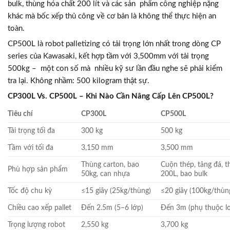
bulk, thùng hóa chất 200 lít và các sản phẩm công nghiệp nặng
khác mà bốc xếp thủ công về cơ bản là không thể thực hiện an
toàn.
CP500L là robot palletizing có tải trọng lớn nhất trong dòng CP
series của Kawasaki, kết hợp tầm với 3,500mm với tải trọng
500kg – một con số mà nhiều kỹ sư lần đầu nghe sẽ phải kiểm
tra lại. Không nhầm: 500 kilogram thật sự.
CP300L Vs. CP500L – Khi Nào Cần Nâng Cấp Lên CP500L?
Tiêu chí
CP300L
CP500L
Tải trọng tối đa
300 kg
500 kg
Tầm với tối đa
3,150 mm
3,500 mm
Thùng carton, bao
Cuộn thép, tảng đá, 
Phù hợp sản phẩm
50kg, can nhựa
200L, bao bulk
Tốc độ chu kỳ
≤15 giây (25kg/thùng)
≤20 giây (100kg/thùn
Chiều cao xếp pallet
Đến 2.5m (5–6 lớp)
Đến 3m (phụ thuộc lo
Trọng lượng robot
2,550 kg
3,700 kg