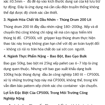
xác ±0.5mm – đủ để ép vào kích thước dung sai của kệ lưu trữ
tự động. Đây là ứng dụng mà cần cẩu điện truyền thống không
thể đạt được độ chính xác cần thiết.
3. Ngành Hóa Chất Và Dầu Nhờn – Thùng Drum 200 Lít
Thùng drum 200 lít đầy dầu nhờn nặng 180–200kg. Xếp và di
chuyển thủ công không chỉ nặng nề mà còn nguy hiểm khi
thùng bị đổ. CP500L với gripper kẹp thùng drum thực hiện
thao tác này trong không gian hạn chế với độ an toàn tuyệt đối
– không có rủi ro tràn hóa chất do sai sót con người.
4. Ngành Thực Phẩm Nặng – Bao Bột, Bao Gạo Bulk
Bao gạo 50kg, bao bột mì 25kg xếp pallet cao 6–7 lớp là ứng
dụng quen thuộc. Nhưng với bao gạo xuất khẩu dạng bulk
100kg hoặc thùng đựng dầu ăn công nghiệp 180 lít – CP500L
xử lý những trường hợp này mà CP300L không thể, trong khi
vẫn đảm bảo pattern xếp chính xác cho container vận chuyển.
Lợi Ích Đặc Biệt Của CP500L Trong Môi Trường Công
Nghiệp Nặng