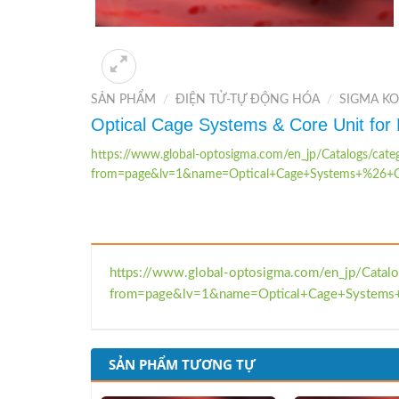
SẢN PHẨM
/
ĐIỆN TỬ-TỰ ĐỘNG HÓA
/
SIGMA KO
Optical Cage Systems & Core Unit for
https://www.global-optosigma.com/en_jp/Catalogs/cate
from=page&lv=1&name=Optical+Cage+Systems+%26+C
https://www.global-optosigma.com/en_jp/Catalo
from=page&lv=1&name=Optical+Cage+Systems
SẢN PHẨM TƯƠNG TỰ