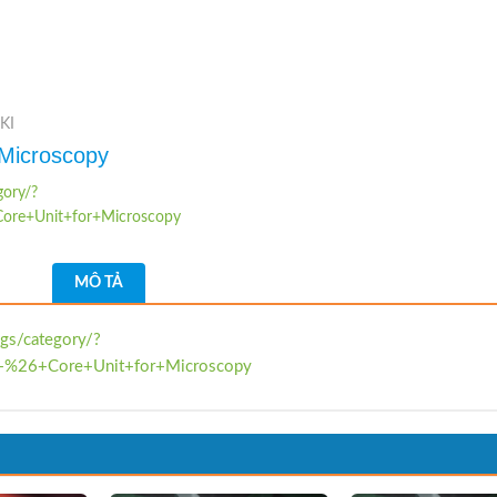
KI
 Microscopy
gory/?
ore+Unit+for+Microscopy
MÔ TẢ
gs/category/?
+%26+Core+Unit+for+Microscopy