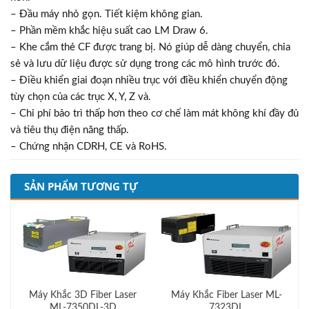
– Đầu máy nhỏ gọn. Tiết kiệm không gian.
– Phần mềm khắc hiệu suất cao LM Draw 6.
– Khe cắm thẻ CF được trang bị. Nó giúp dễ dàng chuyển, chia
sẻ và lưu dữ liệu được sử dụng trong các mô hình trước đó.
– Điều khiển giai đoạn nhiều trục với điều khiển chuyển động
tùy chọn của các trục X, Y, Z và.
– Chi phí bảo trì thấp hơn theo cơ chế làm mát không khí đầy đủ
và tiêu thụ điện năng thấp.
– Chứng nhận CDRH, CE và RoHS.
SẢN PHẨM TƯƠNG TỰ
Máy Khắc 3D Fiber Laser
Máy Khắc Fiber Laser ML-
ML-7350DL-3D
7323DL