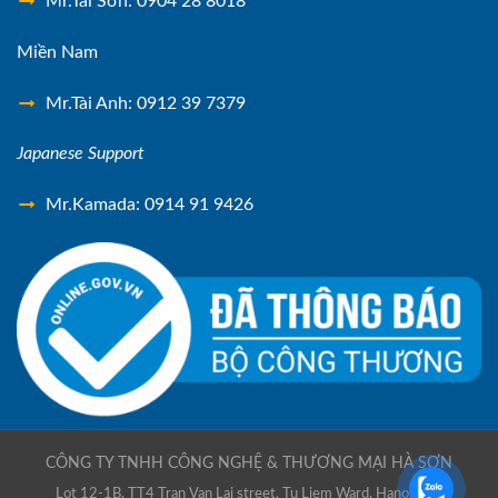
Mr.Tài Sơn: 0904 28 8018
Miền Nam
Mr.Tài Anh: 0912 39 7379
Japanese Support
Mr.Kamada: 0914 91 9426
CÔNG TY TNHH CÔNG NGHỆ & THƯƠNG MẠI HÀ SƠN
Lot 12-1B, TT4 Tran Van Lai street, Tu Liem Ward, Hanoi city,