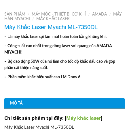
SẢN PHẨM
/
MÁY MÓC - THIẾT BỊ CƠ KHÍ
/
AMADA
/
MÁY
HÀN MYACHI
/
MÁY KHẮC LASER
Máy Khắc Laser Myachi ML-7350DL
– Là máy khắc laser sợi làm mát hoàn toàn bằng không khí.
– Công suất cao nhất trong dòng laser sợi quang của AMADA
MIYACHI!
– Bộ dao động 50W của nó làm cho tốc độ khắc dấu cao và góp
phần cải thiện năng suất.
– Phần mềm khắc hiệu suất cao LM Draw 6.
MÔ TẢ
Chi tiết sản phẩm tại đây: [
Máy khắc laser
]
Máy Khắc Laser Myachi ML-7350DL