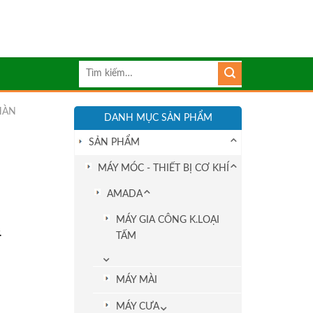
Tìm
kiếm:
HÀN
DANH MỤC SẢN PHẨM
SẢN PHẨM
MÁY MÓC - THIẾT BỊ CƠ KHÍ
AMADA
MÁY GIA CÔNG K.LOẠI
.
TẤM
MÁY MÀI
MÁY CƯA