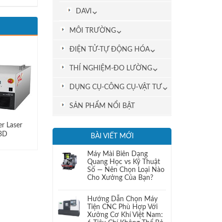
DAVI
MÔI TRƯỜNG
ĐIỆN TỬ-TỰ ĐỘNG HÓA
THÍ NGHIỆM-ĐO LƯỜNG
DỤNG CỤ-CÔNG CỤ-VẬT TƯ
SẢN PHẨM NỔI BẬT
r Laser
3D
BÀI VIẾT MỚI
Máy Mài Biên Dạng
Quang Học vs Kỹ Thuật
Số — Nên Chọn Loại Nào
Cho Xưởng Của Bạn?
Hướng Dẫn Chọn Máy
Tiện CNC Phù Hợp Với
Xưởng Cơ Khí Việt Nam: