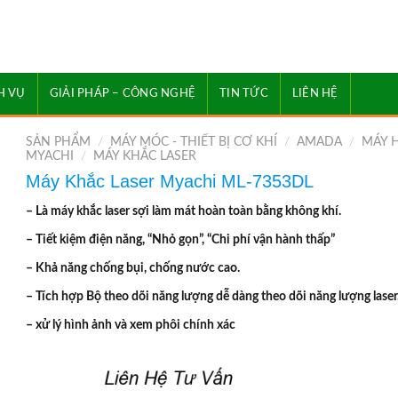
H VỤ
GIẢI PHÁP – CÔNG NGHỆ
TIN TỨC
LIÊN HỆ
SẢN PHẨM
/
MÁY MÓC - THIẾT BỊ CƠ KHÍ
/
AMADA
/
MÁY 
MYACHI
/
MÁY KHẮC LASER
Máy Khắc Laser Myachi ML-7353DL
– Là máy khắc laser sợi làm mát hoàn toàn bằng không khí.
– Tiết kiệm điện năng, “Nhỏ gọn”, “Chi phí vận hành thấp”
– Khả năng chống bụi, chống nước cao.
– Tích hợp Bộ theo dõi năng lượng dễ dàng theo dõi năng lượng laser
– xử lý hình ảnh và xem phôi chính xác