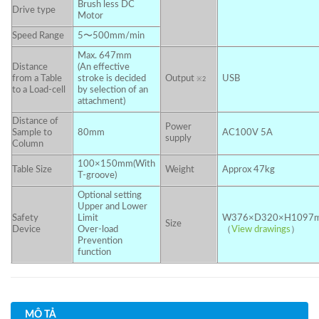
Brush less DC
Drive type
Motor
Speed Range
5〜500mm/min
Max. 647mm
Distance
(An effective
from a Table
stroke is decided
Output
USB
※2
to a Load-cell
by selection of an
attachment)
Distance of
Power
Sample to
80mm
AC100V 5A
supply
Column
100×150mm(With
Table Size
Weight
Approx 47kg
T-groove)
Optional setting
Upper and Lower
Safety
Limit
W376×D320×H1097
Size
Device
Over-load
（
View drawings
）
Prevention
function
MÔ TẢ