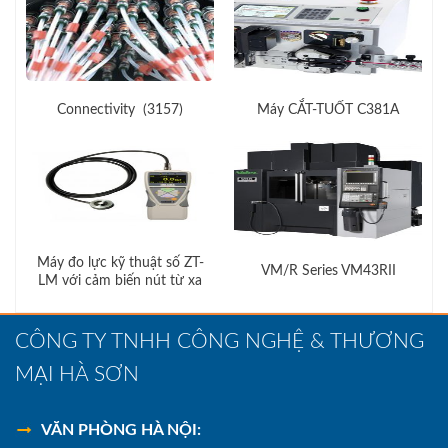
Connectivity (3157)
Máy CẮT-TUỐT C381A
Máy đo lực kỹ thuật số ZT-
VM/R Series VM43RII
LM với cảm biến nút từ xa
CÔNG TY TNHH CÔNG NGHỆ & THƯƠNG
MẠI HÀ SƠN
VĂN PHÒNG HÀ NỘI: