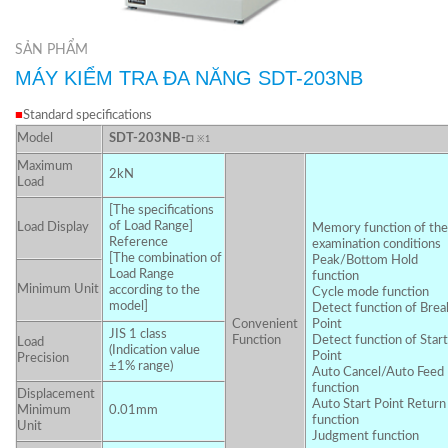
SẢN PHẨM
MÁY KIỂM TRA ĐA NĂNG SDT-203NB
■
Standard specifications
Model
SDT-203NB-□
※1
Maximum
2kN
Load
[The specifications
of Load Range]
Load Display
Memory function of the
Reference
examination conditions
[The combination of
Peak/Bottom Hold
Load Range
function
Minimum Unit
according to the
Cycle mode function
model]
Detect function of Brea
Convenient
Point
JIS 1 class
Function
Detect function of Start
Load
(Indication value
Point
Precision
±1% range)
Auto Cancel/Auto Feed
function
Displacement
Auto Start Point Return
Minimum
0.01mm
function
Unit
Judgment function