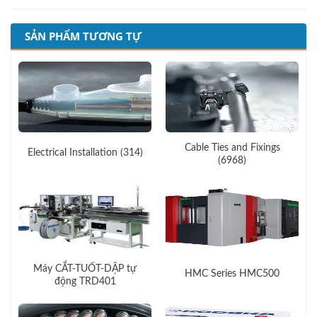
SẢN PHẨM TƯƠNG TỰ
Cable Ties and Fixings
Electrical Installation (314)
(6968)
Máy CẮT-TUỐT-DẬP tự
HMC Series HMC500
động TRD401