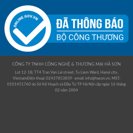
CÔNG TY TNHH CÔNG NGHỆ & THƯƠNG MẠI HÀ SƠN
Lot 12-1B, TT4 Tran Van Lai street, Tu Liem Ward, Hanoi city,
VietnamĐiện thoại: 02437853839- email: info@hason.vn. MST:
0101451760 do Sở Kế Hoạch và Đầu Tư TP Hà Nội cấp ngày 16 tháng
02 năm 2004