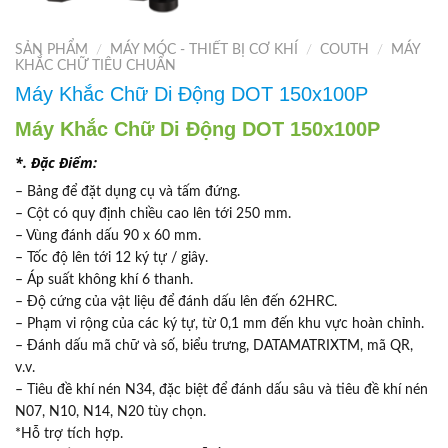
SẢN PHẨM
/
MÁY MÓC - THIẾT BỊ CƠ KHÍ
/
COUTH
/
MÁY
KHẮC CHỮ TIÊU CHUẨN
Máy Khắc Chữ Di Động DOT 150x100P
Máy Khắc Chữ Di Động DOT 150x100P
*. Đặc Điểm:
– Bảng để đặt dụng cụ và tấm đứng.
– Cột có quy định chiều cao lên tới 250 mm.
– Vùng đánh dấu 90 x 60 mm.
– Tốc độ lên tới 12 ký tự / giây.
– Áp suất không khí 6 thanh.
– Độ cứng của vật liệu để đánh dấu lên đến 62HRC.
– Phạm vi rộng của các ký tự, từ 0,1 mm đến khu vực hoàn chỉnh.
– Đánh dấu mã chữ và số, biểu trưng, DATAMATRIXTM, mã QR,
v.v.
– Tiêu đề khí nén N34, đặc biệt để đánh dấu sâu và tiêu đề khí nén
N07, N10, N14, N20 tùy chọn.
*Hỗ trợ tích hợp.