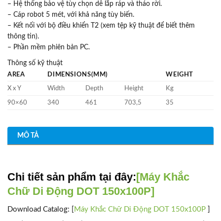
– Hệ thống bảo vệ tùy chọn dễ lắp ráp và tháo rời.
– Cáp robot 5 mét, với khả năng tùy biến.
– Kết nối với bộ điều khiển T2 (xem tệp kỹ thuật để biết thêm
thông tin).
– Phần mềm phiên bản PC.
Thông số kỹ thuật
AREA
DIMENSIONS(MM)
WEIGHT
X x Y
Width
Depth
Height
Kg
90×60
340
461
703,5
35
MÔ TẢ
Chi tiết sản phẩm tại đây:
[Máy Khắc
Chữ Di Động DOT 150x100P]
Download Catalog: [
Máy Khắc Chữ Di Động DOT 150x100P
]