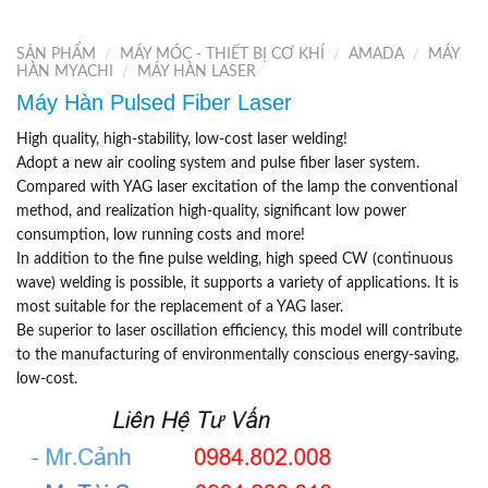
SẢN PHẨM
/
MÁY MÓC - THIẾT BỊ CƠ KHÍ
/
AMADA
/
MÁY
HÀN MYACHI
/
MÁY HÀN LASER
Máy Hàn Pulsed Fiber Laser
High quality, high-stability, low-cost laser welding!
Adopt a new air cooling system and pulse fiber laser system.
Compared with YAG laser excitation of the lamp the conventional
method, and realization high-quality, significant low power
consumption, low running costs and more!
In addition to the fine pulse welding, high speed CW (continuous
wave) welding is possible, it supports a variety of applications. It is
most suitable for the replacement of a YAG laser.
Be superior to laser oscillation efficiency, this model will contribute
to the manufacturing of environmentally conscious energy-saving,
low-cost.