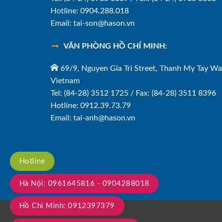
Hotline: 0904.288.018
Email: tai-son@hason.vn
VĂN PHÒNG HỒ CHÍ MINH:
69/9, Nguyen Gia Tri Street, Thanh My Tay Wa
Vietnam
Tel: (84-28) 3512 1725 / Fax: (84-28) 3511 8396
Hotline: 0912.39.73.79
Email: tai-anh@hason.vn
Hotline
Hà Nội: 0961645816 - 0904288018
Hồ Chí Minh: 0912397379