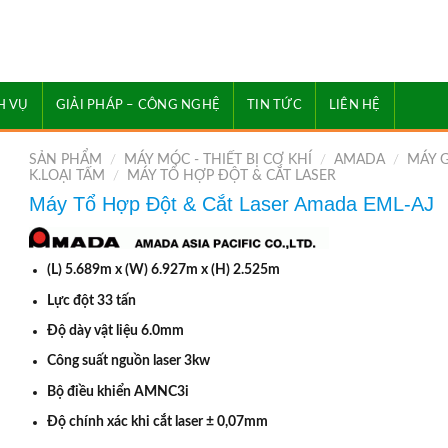
H VỤ
GIẢI PHÁP – CÔNG NGHỆ
TIN TỨC
LIÊN HỆ
SẢN PHẨM
/
MÁY MÓC - THIẾT BỊ CƠ KHÍ
/
AMADA
/
MÁY 
K.LOẠI TẤM
/
MÁY TỔ HỢP ĐỘT & CẮT LASER
Máy Tổ Hợp Đột & Cắt Laser Amada EML-AJ
(L) 5.689m x (W) 6.927m x (H) 2.525m
Lực đột 33 tấn
Độ dày vật liệu 6.0mm
Công suất nguồn laser 3kw
Bộ điều khiển AMNC3i
Độ chính xác khi cắt laser ± 0,07mm