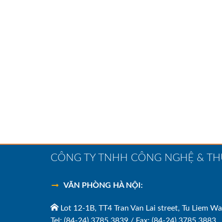
CÔNG TY TNHH CÔNG NGHỆ & T
VĂN PHÒNG HÀ NỘI:
Lot 12-1B, TT4 Tran Van Lai street, Tu Liem Wa
Tel: (84-24) 3785 3839 / Fax: (84-24) 3785 3883