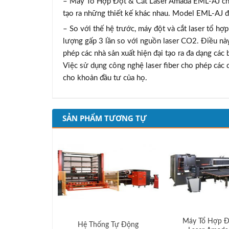
– Máy Tổ Hợp Đột & Cắt Laser Amada EML-AJ cho p
tạo ra những thiết kế khác nhau. Model EML-AJ đ
– So với thế hệ trước, máy đột và cắt laser tổ h
lượng gấp 3 lần so với nguồn laser CO2. Điều này 
phép các nhà sản xuất hiện đại tạo ra đa dạng các
Việc sử dụng công nghệ laser fiber cho phép cá
cho khoản đầu tư của họ.
SẢN PHẨM TƯƠNG TỰ
Máy Tổ Hợp Đ
Hệ Thống Tự Động