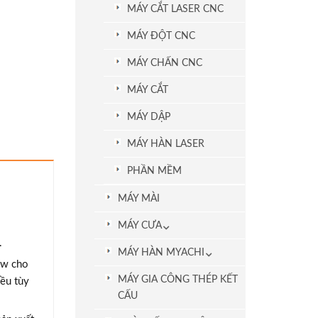
MÁY CẮT LASER CNC
MÁY ĐỘT CNC
MÁY CHẤN CNC
MÁY CẮT
MÁY DẬP
MÁY HÀN LASER
PHẦN MỀM
MÁY MÀI
MÁY CƯA
.
MÁY HÀN MYACHI
kw cho
MÁY GIA CÔNG THÉP KẾT
iều tùy
CẤU