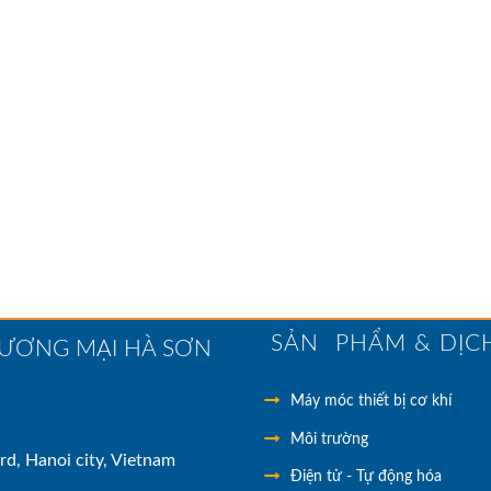
SẢN PHẨM & DỊC
HƯƠNG MẠI HÀ SƠN
Máy móc thiết bị cơ khí
Môi trường
rd, Hanoi city, Vietnam
Điện tử - Tự động hóa