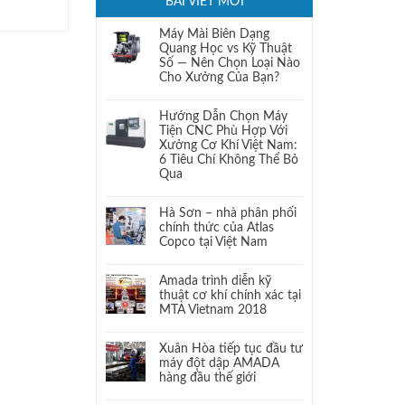
BÀI VIẾT MỚI
Máy Mài Biên Dạng
Quang Học vs Kỹ Thuật
Số — Nên Chọn Loại Nào
Cho Xưởng Của Bạn?
Hướng Dẫn Chọn Máy
Tiện CNC Phù Hợp Với
Xưởng Cơ Khí Việt Nam:
6 Tiêu Chí Không Thể Bỏ
Qua
Hà Sơn – nhà phân phối
chính thức của Atlas
Copco tại Việt Nam
Amada trình diễn kỹ
thuật cơ khí chính xác tại
MTA Vietnam 2018
Xuân Hòa tiếp tục đầu tư
máy đột dập AMADA
hàng đầu thế giới