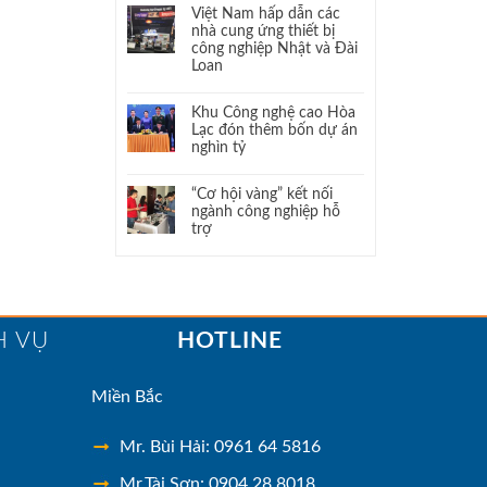
Việt Nam hấp dẫn các
nhà cung ứng thiết bị
công nghiệp Nhật và Đài
Loan
Khu Công nghệ cao Hòa
Lạc đón thêm bốn dự án
nghìn tỷ
“Cơ hội vàng” kết nối
ngành công nghiệp hỗ
trợ
H VỤ
HOTLINE
Miền Bắc
Mr. Bùi Hải: 0961 64 5816
Mr.Tài Sơn: 0904 28 8018