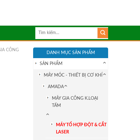
Tìm
kiếm:
GIA CÔNG
DANH MỤC SẢN PHẨM
SẢN PHẨM
MÁY MÓC - THIẾT BỊ CƠ KHÍ
AMADA
MÁY GIA CÔNG K.LOẠI
TẤM
MÁY TỔ HỢP ĐỘT & CẮT
LASER