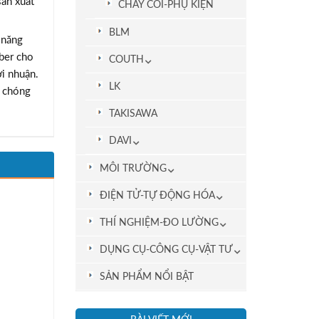
ản xuất
CHÀY CỐI-PHỤ KIỆN
BLM
 năng
iber cho
COUTH
ợi nhuận.
LK
h chóng
TAKISAWA
DAVI
MÔI TRƯỜNG
ĐIỆN TỬ-TỰ ĐỘNG HÓA
THÍ NGHIỆM-ĐO LƯỜNG
DỤNG CỤ-CÔNG CỤ-VẬT TƯ
SẢN PHẨM NỔI BẬT