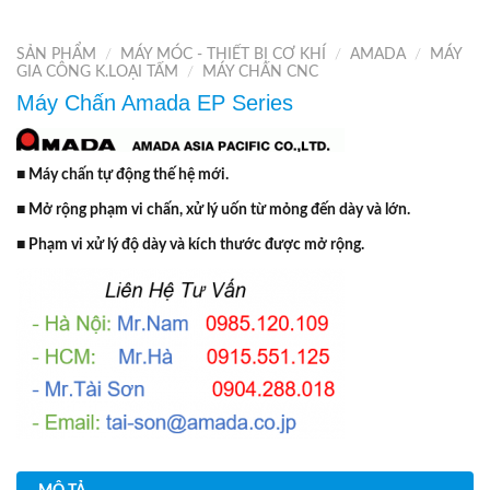
SẢN PHẨM
/
MÁY MÓC - THIẾT BỊ CƠ KHÍ
/
AMADA
/
MÁY
GIA CÔNG K.LOẠI TẤM
/
MÁY CHẤN CNC
Máy Chấn Amada EP Series
■ Máy chấn tự động thế hệ mới.
■ Mở rộng phạm vi chấn, xử lý uốn từ mỏng đến dày và lớn.
■ Phạm vi xử lý độ dày và kích thước được mở rộng.