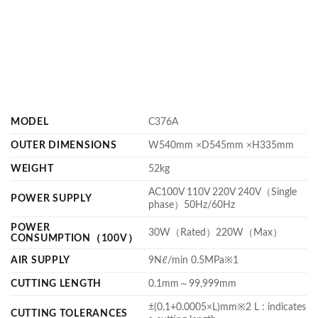
MODEL
C376A
OUTER DIMENSIONS
W540mm ×D545mm ×H335mm
WEIGHT
52kg
AC100V 110V 220V 240V（Single
POWER SUPPLY
phase）50Hz/60Hz
POWER
30W（Rated）220W（Max）
CONSUMPTION（100V）
AIR SUPPLY
9Nℓ/min 0.5MPa※1
CUTTING LENGTH
0.1mm～99,999mm
±(0.1+0.0005×L)mm※2 L : indicates
CUTTING TOLERANCES