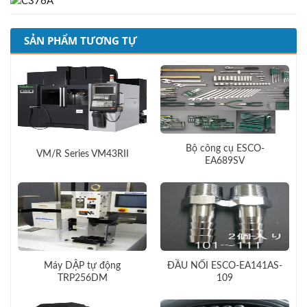
SẢN PHẨM TƯƠNG TỰ
Bộ công cụ ESCO-
VM/R Series VM43RII
EA689SV
Máy DẬP tự động
ĐẦU NỐI ESCO-EA141AS-
TRP256DM
109