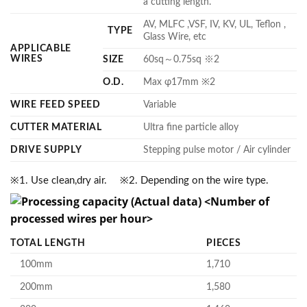
a cutting length.
AV, MLFC ,VSF, IV, KV, UL, Teflon ,
TYPE
Glass Wire, etc
APPLICABLE
WIRES
SIZE
60sq～0.75sq ※2
O.D.
Max φ17mm ※2
WIRE FEED SPEED
Variable
CUTTER MATERIAL
Ultra fine particle alloy
DRIVE SUPPLY
Stepping pulse motor / Air cylinder
※1. Use clean,dry air. ※2. Depending on the wire type.
TOTAL LENGTH
PIECES
100mm
1,710
200mm
1,580