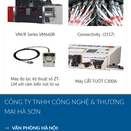
VM/R Series VM660R
Connectivity (3157)
Máy đo lực kỹ thuật số ZT-
Máy CẮT-TUỐT C300A
LM với cảm biến nút từ xa
CÔNG TY TNHH CÔNG NGHỆ & THƯƠNG
MẠI HÀ SƠN
VĂN PHÒNG HÀ NỘI: