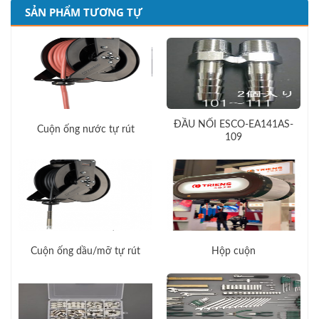
SẢN PHẨM TƯƠNG TỰ
ĐẦU NỐI ESCO-EA141AS-
Cuộn ống nước tự rút
109
Cuộn ống dầu/mỡ tự rút
Hộp cuộn