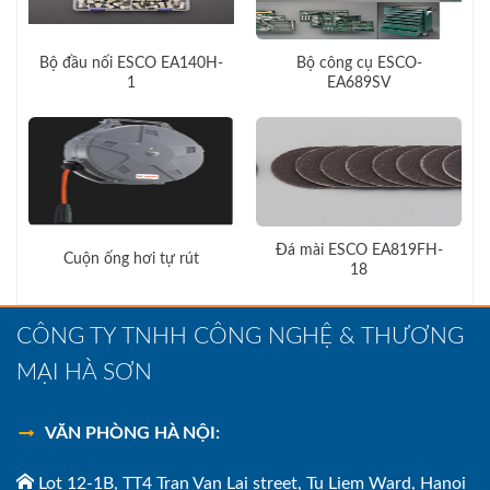
Bộ đầu nối ESCO EA140H-
Bộ công cụ ESCO-
1
EA689SV
Đá mài ESCO EA819FH-
Cuộn ống hơi tự rút
18
CÔNG TY TNHH CÔNG NGHỆ & THƯƠNG
MẠI HÀ SƠN
VĂN PHÒNG HÀ NỘI:
Lot 12-1B, TT4 Tran Van Lai street, Tu Liem Ward, Hanoi