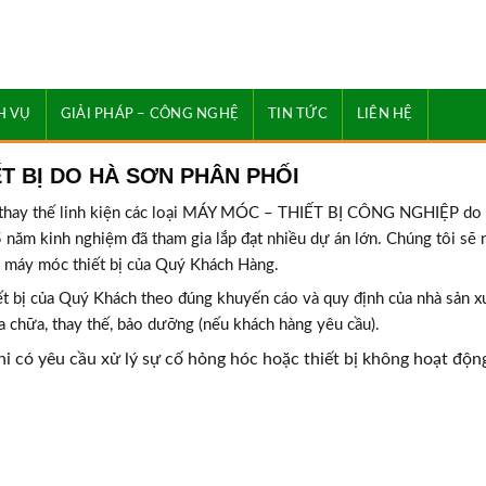
H VỤ
GIẢI PHÁP – CÔNG NGHỆ
TIN TỨC
LIÊN HỆ
T BỊ DO HÀ SƠN PHÂN PHỐI
 thay thế linh kiện các loại MÁY MÓC – THIẾT BỊ CÔNG NGHIỆP do
5 năm kinh nghiệm đã tham gia lắp đạt nhiều dự án lớn. Chúng tôi sẽ
ng máy móc thiết bị của Quý Khách Hàng.
t bị của Quý Khách theo đúng khuyến cáo và quy định của nhà sản xu
a chữa, thay thế, bảo dưỡng (nếu khách hàng yêu cầu).
i có yêu cầu xử lý sự cố hỏng hóc hoặc thiết bị không hoạt độn