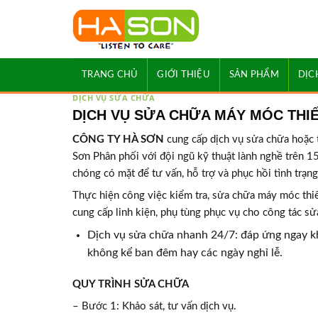
Skip
to
content
TRANG CHỦ
GIỚI THIỆU
SẢN PHẨM
DỊC
DỊCH VỤ SỬA CHỮA
DỊCH VỤ SỬA CHỮA MÁY MÓC THIẾ
CÔNG TY HÀ SƠN
cung cấp dịch vụ sửa chữa hoặc
Sơn Phân phối với đội ngũ kỹ thuật lành nghề trên 1
chóng có mặt để tư vấn, hỗ trợ và phục hồi tình trạ
Thực hiện công việc kiểm tra, sửa chữa máy móc thiế
cung cấp linh kiện, phụ tùng phục vụ cho công tác sử
Dịch vụ sửa chữa nhanh 24/7: đáp ứng ngay kh
không kể ban đêm hay các ngày nghỉ lễ.
QUY TRÌNH SỬA CHỮA
– Bước 1: Khảo sát, tư vấn dịch vụ.