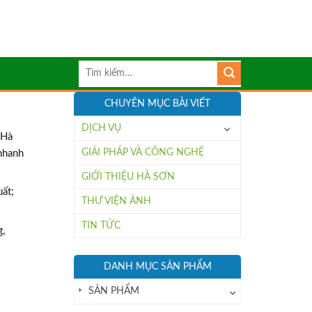
Tìm
kiếm:
CHUYÊN MỤC BÀI VIẾT
DỊCH VỤ
 Hà
GIẢI PHÁP VÀ CÔNG NGHỆ
 nhanh
GIỚI THIỆU HÀ SƠN
ất;
THƯ VIỆN ẢNH
TIN TỨC
g,
DANH MỤC SẢN PHẨM
SẢN PHẨM