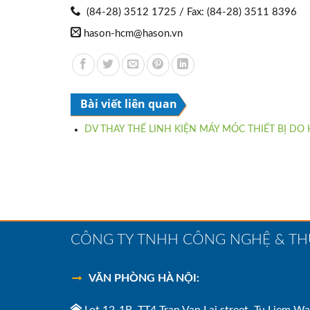
(84-28) 3512 1725 / Fax: (84-28) 3511 8396
hason-hcm@hason.vn
Bài viết liên quan
DV THAY THẾ LINH KIỆN MÁY MÓC THIẾT BỊ DO
CÔNG TY TNHH CÔNG NGHỆ & T
VĂN PHÒNG HÀ NỘI:
Lot 12-1B, TT4 Tran Van Lai street, Tu Liem Wa