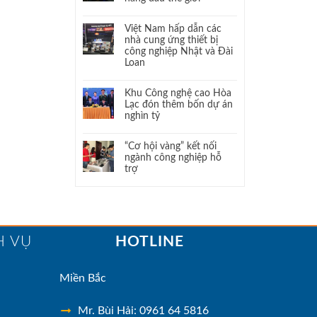
Việt Nam hấp dẫn các
nhà cung ứng thiết bị
công nghiệp Nhật và Đài
Loan
Khu Công nghệ cao Hòa
Lạc đón thêm bốn dự án
nghìn tỷ
“Cơ hội vàng” kết nối
ngành công nghiệp hỗ
trợ
H VỤ
HOTLINE
Miền Bắc
Mr. Bùi Hải: 0961 64 5816