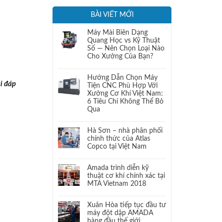
BÀI VIẾT MỚI
Máy Mài Biên Dạng
Quang Học vs Kỹ Thuật
Số — Nên Chọn Loại Nào
Cho Xưởng Của Bạn?
Hướng Dẫn Chọn Máy
ải đáp
Tiện CNC Phù Hợp Với
Xưởng Cơ Khí Việt Nam:
6 Tiêu Chí Không Thể Bỏ
Qua
Hà Sơn – nhà phân phối
chính thức của Atlas
Copco tại Việt Nam
Amada trình diễn kỹ
thuật cơ khí chính xác tại
MTA Vietnam 2018
Xuân Hòa tiếp tục đầu tư
máy đột dập AMADA
hàng đầu thế giới