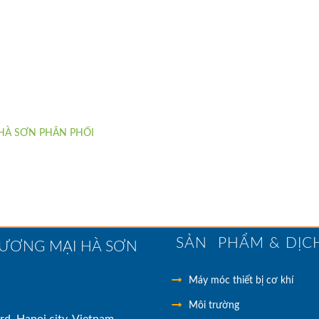
 HÀ SƠN PHÂN PHỐI
SẢN PHẨM & DỊC
HƯƠNG MẠI HÀ SƠN
Máy móc thiết bị cơ khí
Môi trường
rd, Hanoi city, Vietnam