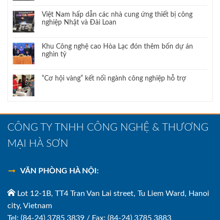
Việt Nam hấp dẫn các nhà cung ứng thiết bị công
nghiệp Nhật và Đài Loan
Khu Công nghệ cao Hòa Lạc đón thêm bốn dự án
nghìn tỷ
“Cơ hội vàng” kết nối ngành công nghiệp hỗ trợ
CÔNG TY TNHH CÔNG NGHỆ & THƯƠNG
MẠI HÀ SƠN
VĂN PHÒNG HÀ NỘI:
Lot 12-1B, TT4 Tran Van Lai street, Tu Liem Ward, Hanoi
city, Vietnam
Tel: (84-24) 3785 3839 / Fax: (84-24) 3785 3883