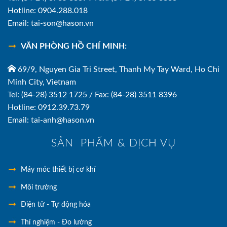
Hotline: 0904.288.018
Email: tai-son@hason.vn
VĂN PHÒNG HỒ CHÍ MINH:
69/9, Nguyen Gia Tri Street, Thanh My Tay Ward, Ho Chi
Minh City, Vietnam
Tel: (84-28) 3512 1725 / Fax: (84-28) 3511 8396
Hotline: 0912.39.73.79
Email: tai-anh@hason.vn
SẢN PHẨM & DỊCH VỤ
Máy móc thiết bị cơ khí
Môi trường
Điện tử - Tự động hóa
Thí nghiệm - Đo lường