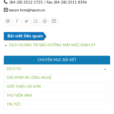
(84-28) 3512 1725 / Fax: (84-28) 3511 8396
hason-hcm@hason.vn
Bài viết liên quan
DỊCH VỤ BẢO TRÌ BẢO DƯỠNG MÁY MÓC ĐỊNH KỲ
CHUYÊN MỤC BÀI VIẾT
DỊCH VỤ
GIẢI PHÁP VÀ CÔNG NGHỆ
GIỚI THIỆU HÀ SƠN
THƯ VIỆN ẢNH
TIN TỨC