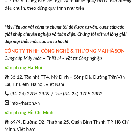
– Bước 6: Đúng hẹn, đội ngũ kỹ thuật sẽ quay trở lại bảo dưỡng
tiêu chuẩn, theo đúng quy trình như trên
———-
Hãy liên lạc với công ty chúng tôi để được tư vấn, cung cấp các
giải pháp chuyên nghiệp và toàn diện. Chúng tôi rất vui lòng giải
đáp mọi thắc mắc của quý khách!
CÔNG TY TNHH CÔNG NGHỆ & THƯƠNG MẠI HÀ SƠN
Cung cấp Máy móc – Thiết bị – Vật tư Công nghiệp
Văn phòng Hà Nội
Số 12, Tòa nhà TT4, Mỹ Đình – Sông Đà, Đường Trần Văn
Lai, Từ Liêm, Hà nội, Việt Nam
(84-24) 3785 3839 / Fax: (84-24) 3785 3883
info@hason.vn
Văn phòng Hồ Chí Minh
69/9, Đường D2, Phường 25, Quận Bình Thạnh, TP. Hồ Chí
Minh, Việt Nam