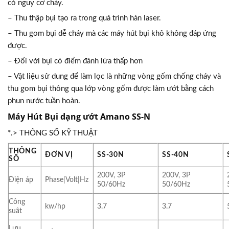
có nguy cơ cháy.
– Thu thập bụi tạo ra trong quá trình hàn laser.
– Thu gom bụi dễ cháy mà các máy hút bụi khô không đáp ứng
được.
– Đối với bụi có điểm đánh lửa thấp hơn
– Vật liệu sử dung để làm lọc là những vòng gốm chống cháy và
thu gom bụi thông qua lớp vòng gốm được làm ướt bằng cách
phun nước tuần hoàn.
Máy Hút Bụi dạng ướt Amano SS-N
*.> THÔNG SỐ KỸ THUẬT
THÔNG
ĐƠN VỊ
SS-30N
SS-40N
SÔ
200V, 3P
200V, 3P
Điện áp
Phase|Volt|Hz
50/60Hz
50/60Hz
Công
kw/hp
3.7
3.7
suât
Lưu