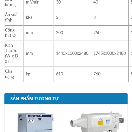
m³/min
30
40
lượng
Áp suất
kPa
3
3
tĩnh
Cổng
mm
200
250
hút Ø
Kích
Thước
mm
1445x1000x2480
1745x1000x2480
(W x D
x H)
Cân
kg
610
760
nặng
SẢN PHẨM TƯƠNG TỰ